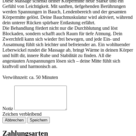
Diese Massage schenkt deiner Körpermitte neue Stärke und ein
Gefühl von Leichtigkeit. Mit sanften, tiefgehenden Berührungen
werden Spannungen in Bauch, Lendenbereich und der gesamten
Körpermitte gelöst. Deine Bauchmuskulatur wird aktiviert, während
dein unterer Rücken spürbare Entlastung erfährt.
Die Behandlung fördert nicht nur die Durchblutung und löst
Blockaden, sondern schafft auch Raum für tiefe Atmung. Dein
Zwerchfell kann sich wieder frei bewegen, und jede Ein- und
Ausatmung fühlt sich leichter und befreiender an. Ein wohltuender
Leberwickel rundet die Massage ab, bringt Wärme in deinen Körper
und hilft dir, innere Ruhe und Stabilität zu finden. All die
angestauten Anspannungen lösen sich – deine Mitte fühlt sich
kraftvoll und harmonisch an.
Verwöhnzeit: ca. 50 Minuten
Notiz
Zeichen verbleibend
Abbrechen
Speichern
Zahlungsarten