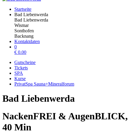
Startseite
Bad Liebenwerda
Bad Liebenwerda
Wismar
Sonthofen
Backnang
Kontaktdaten
0
€
0.00
Gutscheine
Tickets
SPA
Kurse
PrivatSpa Sauna+Mineralforum
Bad Liebenwerda
NackenFREI & AugenBLICK,
40 Min