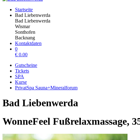
Startseite
Bad Liebenwerda
Bad Liebenwerda
Wismar
Sonthofen
Backnang
Kontaktdaten
0
€
0.00
Gutscheine
Tickets
SPA
Kurse
PrivatSpa Sauna+Mineralforum
Bad Liebenwerda
WonneFeel Fußrelaxmassage, 3