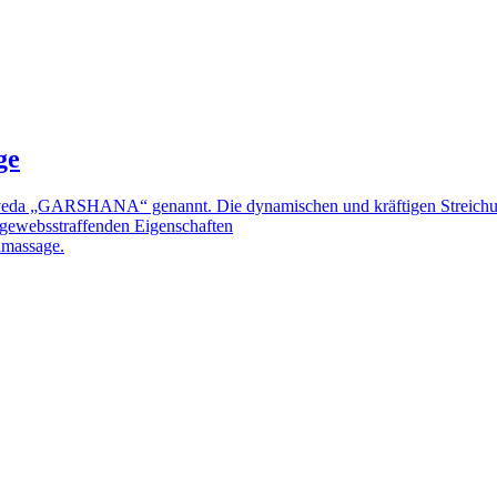
ge
rveda „GARSHANA“ genannt. Die dynamischen und kräftigen Streichun
gewebsstraffenden Eigenschaften
amassage.