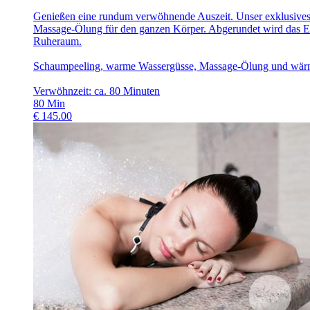
Genießen eine rundum verwöhnende Auszeit. Unser exklusives 
Massage-Ölung für den ganzen Körper. Abgerundet wird das Er
Ruheraum.
Schaumpeeling, warme Wassergüsse, Massage-Ölung und wär
Verwöhnzeit: ca. 80 Minuten
80
Min
€
145.00