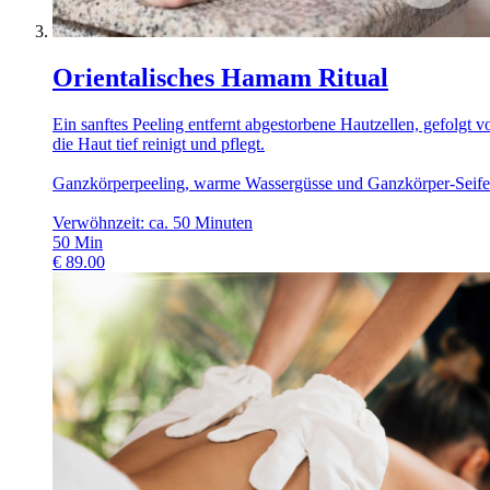
Orientalisches Hamam Ritual
Ein sanftes Peeling entfernt abgestorbene Hautzellen, gefolgt
die Haut tief reinigt und pflegt.
Ganzkörperpeeling, warme Wassergüsse und Ganzkörper-Sei
Verwöhnzeit: ca. 50 Minuten
50
Min
€
89.00