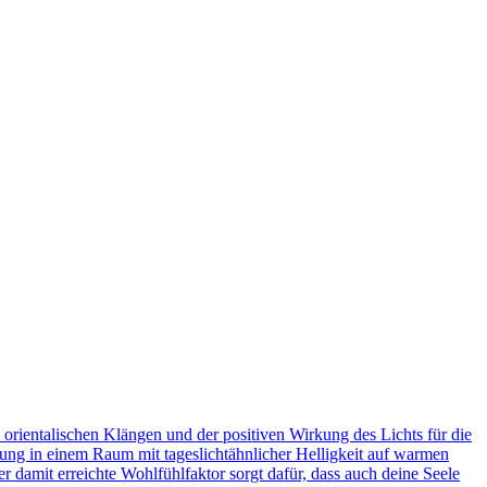
 orientalischen Klängen und der positiven Wirkung des Lichts für die
hlung in einem Raum mit tageslichtähnlicher Helligkeit auf warmen
r damit erreichte Wohlfühlfaktor sorgt dafür, dass auch deine Seele