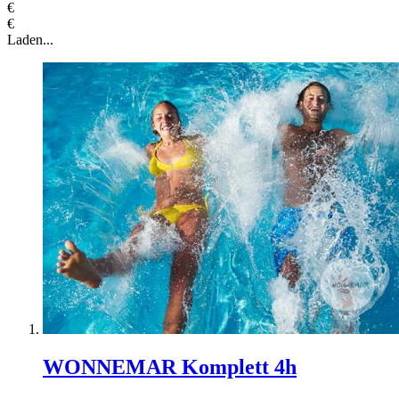
€
€
Laden...
WONNEMAR Komplett 4h